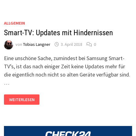
59.F0
ALLGEMEIN
Smart-TV: Updates mit Hindernissen
von
Tobias Langner
3. April 2018
0
Eine unschöne Sache, zumindest bei Samsung Smart-
TV’s, ist das nach einiger Zeit keine Updates mehr für
die eigentlich noch nicht so alten Geräte verfügbar sind.
…
SMART-
WEITERLESEN
TV:
UPDATES
MIT
HINDERNISSEN