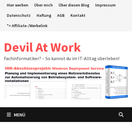
Zum
Hier werben
Über mich
Über diesen Blog
Impressum
Inhalt
Datenschutz
Haftung
AGB
Kontakt
springen
*= Affiliate-/Werbelink
Devil At Work
Fachinformatiker? – So kannst du im IT-Alltag überleben!
MENÜ