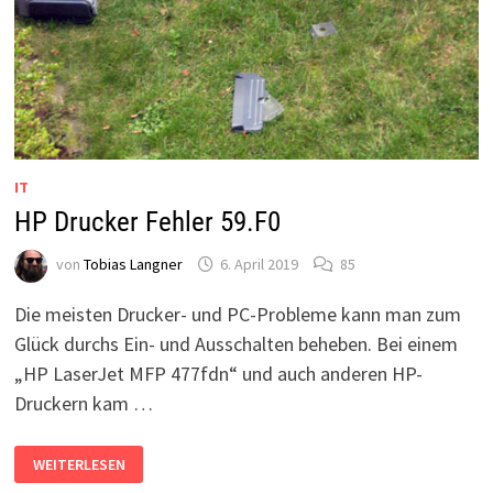
IT
HP Drucker Fehler 59.F0
von
Tobias Langner
6. April 2019
85
Die meisten Drucker- und PC-Probleme kann man zum
Glück durchs Ein- und Ausschalten beheben. Bei einem
„HP LaserJet MFP 477fdn“ und auch anderen HP-
Druckern kam …
HP
WEITERLESEN
DRUCKER
FEHLER