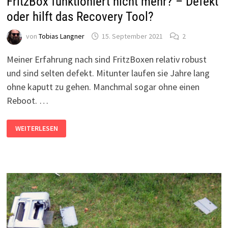
FritzBox funktioniert nicht mehr? – Defekt
oder hilft das Recovery Tool?
von
Tobias Langner
15. September 2021
2
Meiner Erfahrung nach sind FritzBoxen relativ robust
und sind selten defekt. Mitunter laufen sie Jahre lang
ohne kaputt zu gehen. Manchmal sogar ohne einen
Reboot. …
FRITZBOX
WEITERLESEN
FUNKTIONIERT
NICHT
MEHR?
–
DEFEKT
ODER
HILFT
DAS
RECOVERY
TOOL?