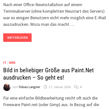
Nach einer Office-Neuinstallation auf einem
Terminalserver (ohne kompletten Neustart des Servers)
war es einigen Benutzern nicht mehr möglich eine E-Mail
auszudrucken. Wozu man das macht …
OUTLOOK
WEITERLESEN
2016:
E-
MAIL
KANN
NICHT
GEDRUCKT
WERDEN
IT
/
WEB
Bild in beliebiger Größe aus Paint.Net
ausdrucken – So geht es!
von
Tobias Langner
17. Januar 2018
8
Für eine einfache Bildbearbeitung reicht oft auch die
Freeware Paint.net (oder Gimp) aus. In Bezug auf die