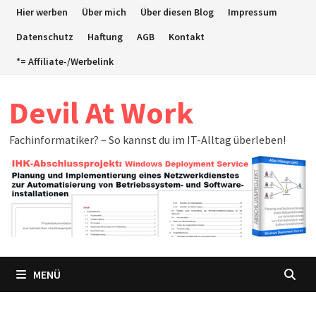
Zum
Hier werben
Über mich
Über diesen Blog
Impressum
Inhalt
Datenschutz
Haftung
AGB
Kontakt
springen
*= Affiliate-/Werbelink
Devil At Work
Fachinformatiker? – So kannst du im IT-Alltag überleben!
MENÜ