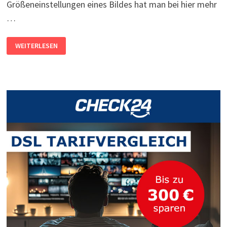
Größeneinstellungen eines Bildes hat man bei hier mehr
…
BILD
WEITERLESEN
IN
BELIEBIGER
GRÖSSE A
US P
AINT.NET A
USDRUCKEN –
S
O G
EHT E
S!