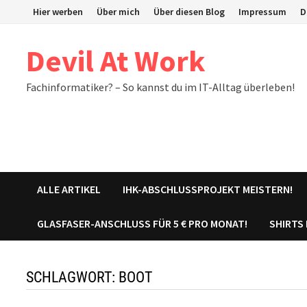
Zum
Hier werben
Über mich
Über diesen Blog
Impressum
D
Inhalt
springen
Devil At Work
Fachinformatiker? – So kannst du im IT-Alltag überleben!
ALLE ARTIKEL
IHK-ABSCHLUSSPROJEKT MEISTERN!
GLASFASER-ANSCHLUSS FÜR 5 € PRO MONAT!
SHIRTS
SCHLAGWORT:
BOOT