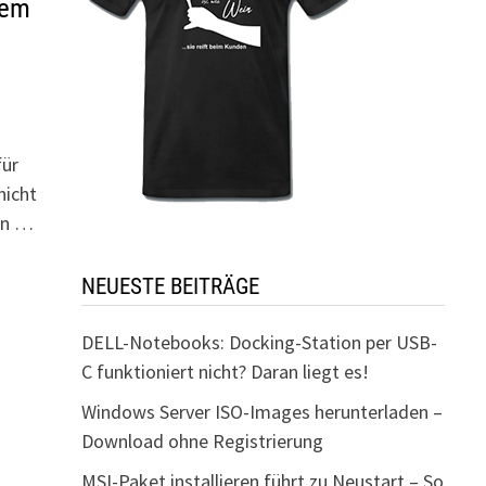
nem
für
nicht
ein …
NEUESTE BEITRÄGE
DELL-Notebooks: Docking-Station per USB-
C funktioniert nicht? Daran liegt es!
Windows Server ISO-Images herunterladen –
Download ohne Registrierung
MSI-Paket installieren führt zu Neustart – So