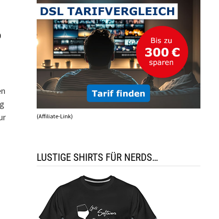
o
en
ag
ur
(Affiliate-Link)
LUSTIGE SHIRTS FÜR NERDS…