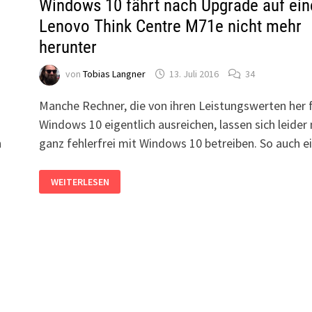
Windows 10 fährt nach Upgrade auf ei
Lenovo Think Centre M71e nicht mehr
herunter
von
Tobias Langner
13. Juli 2016
34
u
Manche Rechner, die von ihren Leistungswerten her 
Windows 10 eigentlich ausreichen, lassen sich leider 
h
ganz fehlerfrei mit Windows 10 betreiben. So auch 
WINDOWS
WEITERLESEN
10
FÄHRT
NACH
UPGRADE
AUF
EINEM
LENOVO
THINK
CENTRE
M71E
NICHT
MEHR
HERUNTER