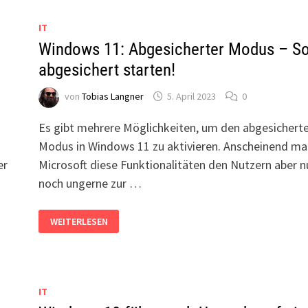
IT
Windows 11: Abgesicherter Modus – S
abgesichert starten!
von
Tobias Langner
5. April 2023
0
Es gibt mehrere Möglichkeiten, um den abgesichert
h
Modus in Windows 11 zu aktivieren. Anscheinend m
er
Microsoft diese Funktionalitäten den Nutzern aber n
noch ungerne zur …
WINDOWS
WEITERLESEN
11:
ABGESICHERTER
MODUS
–
SO
ABGESICHERT
STARTEN!
IT