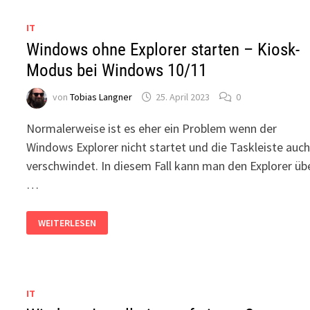
IT
Windows ohne Explorer starten – Kiosk-
Modus bei Windows 10/11
von
Tobias Langner
25. April 2023
0
Normalerweise ist es eher ein Problem wenn der
Windows Explorer nicht startet und die Taskleiste auc
verschwindet. In diesem Fall kann man den Explorer üb
…
WINDOWS
WEITERLESEN
OHNE
EXPLORER
STARTEN
–
KIOSK-
MODUS
BEI
IT
WINDOWS
10/11