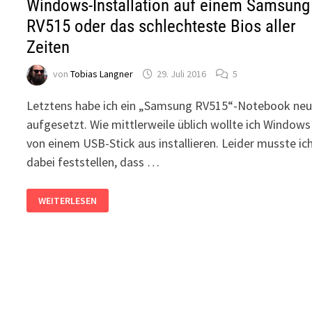
Windows-Installation auf einem Samsung
RV515 oder das schlechteste Bios aller
Zeiten
von
Tobias Langner
29. Juli 2016
5
Letztens habe ich ein „Samsung RV515“-Notebook ne
aufgesetzt. Wie mittlerweile üblich wollte ich Windows
von einem USB-Stick aus installieren. Leider musste ic
dabei feststellen, dass …
WINDOWS-
WEITERLESEN
INSTALLATION
AUF
EINEM
SAMSUNG
RV515
ODER
DAS
SCHLECHTESTE
BIOS
ALLER
ZEITEN