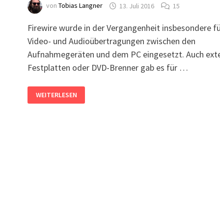
von
Tobias Langner
13. Juli 2016
15
Firewire wurde in der Vergangenheit insbesondere f
Video- und Audioübertragungen zwischen den
Aufnahmegeräten und dem PC eingesetzt. Auch ext
Festplatten oder DVD-Brenner gab es für …
WINDOWS
WEITERLESEN
10
UND
FIREWIRE
(IEEE
1394)
–
MINIDV-
KAMERA
PER
FIREWIRE