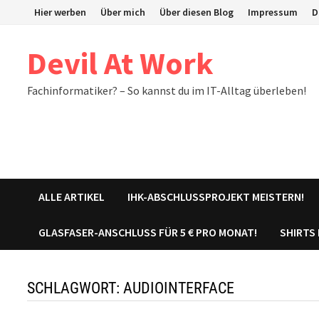
Zum
Hier werben
Über mich
Über diesen Blog
Impressum
D
Inhalt
springen
Devil At Work
Fachinformatiker? – So kannst du im IT-Alltag überleben!
ALLE ARTIKEL
IHK-ABSCHLUSSPROJEKT MEISTERN!
GLASFASER-ANSCHLUSS FÜR 5 € PRO MONAT!
SHIRTS
SCHLAGWORT:
AUDIOINTERFACE