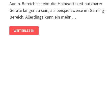
Audio-Bereich scheint die Halbwertszeit nutzbarer
Geräte länger zu sein, als beispielsweise im Gaming-
Bereich. Allerdings kann ein mehr …
AUDIOINTERFACE
WEITERLESEN
UNTER
WINDOWS
11
–
PROBLEME
MIT
LINE6
POD
STUDIO
UX2