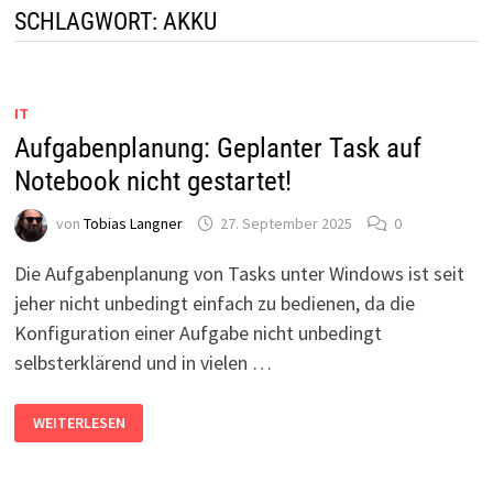
SCHLAGWORT:
AKKU
IT
Aufgabenplanung: Geplanter Task auf
Notebook nicht gestartet!
von
Tobias Langner
27. September 2025
0
Die Aufgabenplanung von Tasks unter Windows ist seit
jeher nicht unbedingt einfach zu bedienen, da die
Konfiguration einer Aufgabe nicht unbedingt
selbsterklärend und in vielen …
AUFGABENPLANUNG:
WEITERLESEN
GEPLANTER
TASK
AUF
NOTEBOOK
NICHT