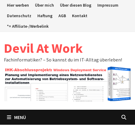
Zum
Hier werben
Über mich
Über diesen Blog
Impressum
Inhalt
Datenschutz
Haftung
AGB
Kontakt
springen
*= Affiliate-/Werbelink
Devil At Work
Fachinformatiker? – So kannst du im IT-Alltag überleben!
MENÜ