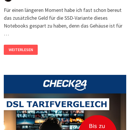
Für einen längeren Moment habe ich fast schon bereut
das zusätzliche Geld für die SSD-Variante dieses
Notebooks gespart zu haben, denn das Gehäuse ist für
…
HP
WEITERLESEN
NOTEBOOK
17-
BY0100NG:
ÖFFNEN
UND
SSD
EINBAUEN,
AKKU-
LADEPROBLEME
BEHEBEN