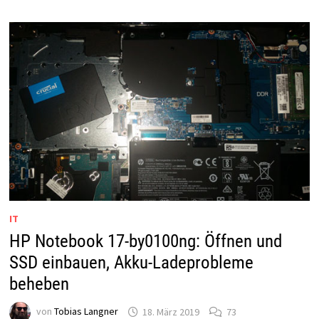
/
PROPHETE
IT
HP Notebook 17-by0100ng: Öffnen und
SSD einbauen, Akku-Ladeprobleme
beheben
von
Tobias Langner
18. März 2019
73