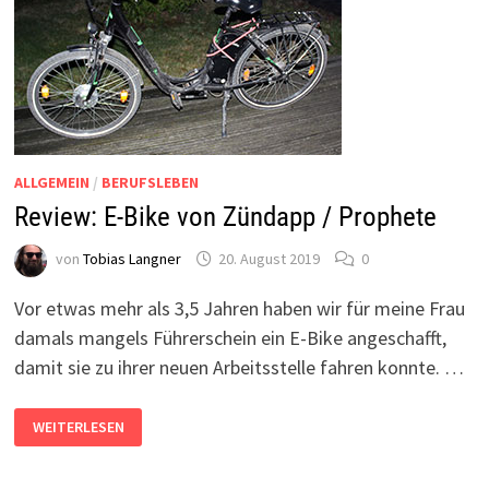
CO.
ALLGEMEIN
/
BERUFSLEBEN
Review: E-Bike von Zündapp / Prophete
von
Tobias Langner
20. August 2019
0
Vor etwas mehr als 3,5 Jahren haben wir für meine Frau
damals mangels Führerschein ein E-Bike angeschafft,
damit sie zu ihrer neuen Arbeitsstelle fahren konnte. …
REVIEW:
WEITERLESEN
E-
BIKE
VON
ZÜNDAPP