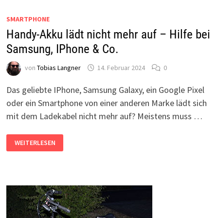
GESTARTET!
SMARTPHONE
Handy-Akku lädt nicht mehr auf – Hilfe bei
Samsung, IPhone & Co.
von
Tobias Langner
14. Februar 2024
0
Das geliebte IPhone, Samsung Galaxy, ein Google Pixel
oder ein Smartphone von einer anderen Marke lädt sich
mit dem Ladekabel nicht mehr auf? Meistens muss …
HANDY-
WEITERLESEN
AKKU
LÄDT
NICHT
MEHR
AUF
–
HILFE
BEI
SAMSUNG,
IPHONE
&