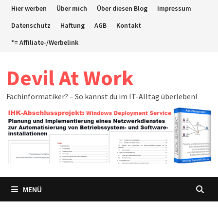
Zum
Hier werben
Über mich
Über diesen Blog
Impressum
Inhalt
Datenschutz
Haftung
AGB
Kontakt
springen
*= Affiliate-/Werbelink
Devil At Work
Fachinformatiker? – So kannst du im IT-Alltag überleben!
MENÜ