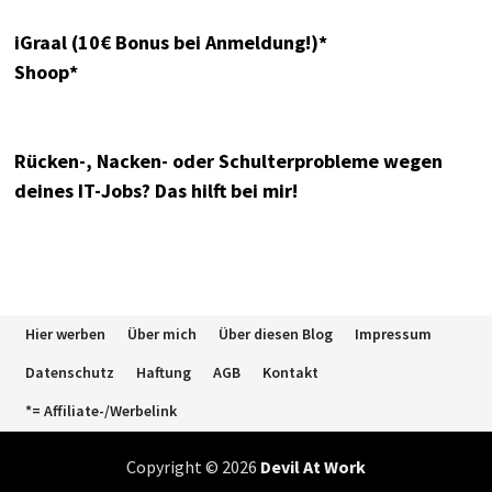
iGraal (10€ Bonus bei Anmeldung!)*
Shoop*
Rücken-, Nacken- oder Schulterprobleme wegen
deines IT-Jobs? Das hilft bei mir!
Hier werben
Über mich
Über diesen Blog
Impressum
Datenschutz
Haftung
AGB
Kontakt
*= Affiliate-/Werbelink
Copyright © 2026
Devil At Work