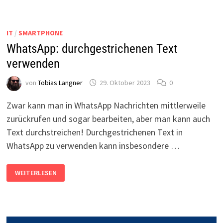
IOS,
ANDROID
UND
WINDOWS
IT
/
SMARTPHONE
WhatsApp: durchgestrichenen Text
verwenden
von
Tobias Langner
29. Oktober 2023
0
Zwar kann man in WhatsApp Nachrichten mittlerweile
zurückrufen und sogar bearbeiten, aber man kann auch
Text durchstreichen! Durchgestrichenen Text in
WhatsApp zu verwenden kann insbesondere …
WHATSAPP:
WEITERLESEN
DURCHGESTRICHENEN
TEXT
VERWENDEN