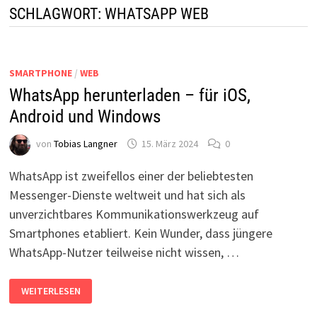
SCHLAGWORT:
WHATSAPP WEB
SMARTPHONE
/
WEB
WhatsApp herunterladen – für iOS,
Android und Windows
von
Tobias Langner
15. März 2024
0
WhatsApp ist zweifellos einer der beliebtesten
Messenger-Dienste weltweit und hat sich als
unverzichtbares Kommunikationswerkzeug auf
Smartphones etabliert. Kein Wunder, dass jüngere
WhatsApp-Nutzer teilweise nicht wissen, …
WHATSAPP
WEITERLESEN
HERUNTERLADEN
–
FÜR