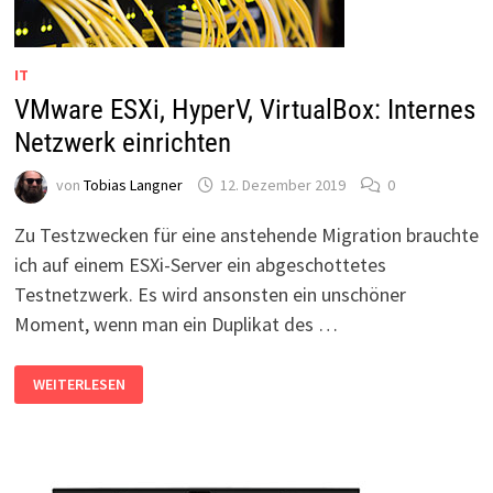
IT
VMware ESXi, HyperV, VirtualBox: Internes
Netzwerk einrichten
von
Tobias Langner
12. Dezember 2019
0
Zu Testzwecken für eine anstehende Migration brauchte
ich auf einem ESXi-Server ein abgeschottetes
Testnetzwerk. Es wird ansonsten ein unschöner
Moment, wenn man ein Duplikat des …
VMWARE
WEITERLESEN
ESXI,
HYPERV,
VIRTUALBOX:
INTERNES
NETZWERK
EINRICHTEN