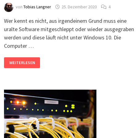
von
Tobias Langner
25. Dezember 2020
4
Wer kennt es nicht, aus irgendeinem Grund muss eine
uralte Software mitgeschleppt oder wieder ausgegraben
werden und diese läuft nicht unter Windows 10. Die
Computer …
WINDOWS
WEITERLESEN
XP
MODE
UNTER
WINDOWS
10
NUTZEN?
–
XP
MODE
DOWNLOAD