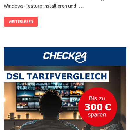
Windows-Feature installieren und …
WINDOWS
WEITERLESEN
10:
HYPER-
V
INSTALLIEREN