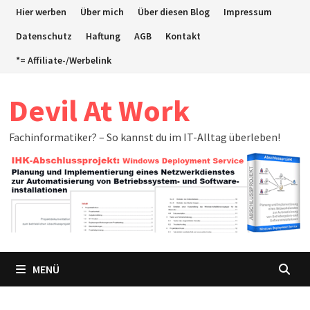
Zum
Hier werben
Über mich
Über diesen Blog
Impressum
Inhalt
Datenschutz
Haftung
AGB
Kontakt
springen
*= Affiliate-/Werbelink
Devil At Work
Fachinformatiker? – So kannst du im IT-Alltag überleben!
MENÜ