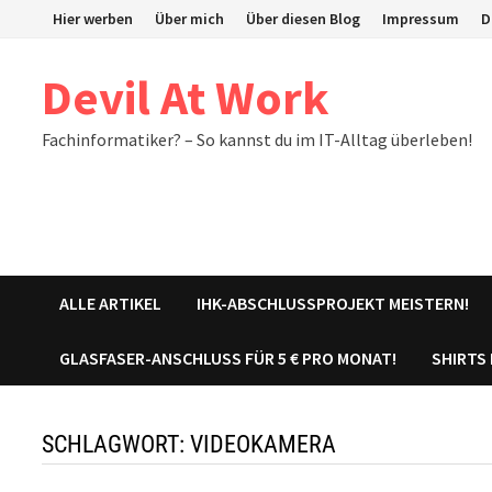
Zum
Hier werben
Über mich
Über diesen Blog
Impressum
D
Inhalt
springen
Devil At Work
Fachinformatiker? – So kannst du im IT-Alltag überleben!
ALLE ARTIKEL
IHK-ABSCHLUSSPROJEKT MEISTERN!
GLASFASER-ANSCHLUSS FÜR 5 € PRO MONAT!
SHIRTS
SCHLAGWORT:
VIDEOKAMERA