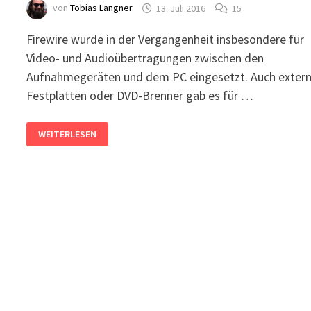
von
Tobias Langner
13. Juli 2016
15
Firewire wurde in der Vergangenheit insbesondere für
Video- und Audioübertragungen zwischen den
Aufnahmegeräten und dem PC eingesetzt. Auch exter
Festplatten oder DVD-Brenner gab es für …
WINDOWS
WEITERLESEN
10
UND
FIREWIRE
(IEEE
1394)
–
MINIDV-
KAMERA
PER
FIREWIRE