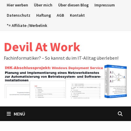
Zum
Hier werben
Über mich
Über diesen Blog
Impressum
Inhalt
Datenschutz
Haftung
AGB
Kontakt
springen
*= Affiliate-/Werbelink
Devil At Work
Fachinformatiker? – So kannst du im IT-Alltag überleben!
MENÜ