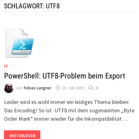
SCHLAGWORT:
UTF8
IT
PowerShell: UTF8-Problem beim Export
von
Tobias Langner
25. Juli 2019
0
Leider wird es wohl immer ein leidiges Thema bleiben:
Das Encoding! So ist UTF8 mit dem sogenannten „Byte
Order Mark“ immer wieder für die Inkompatibilität …
POWERSHELL:
WEITERLESEN
UTF8-