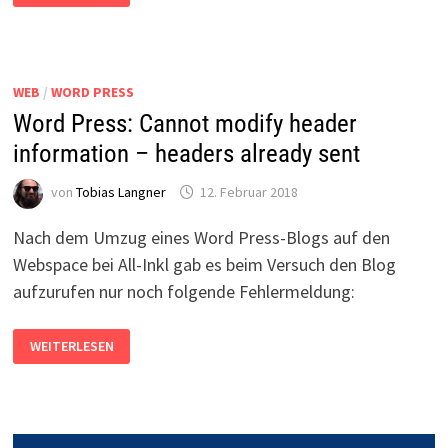
PROBLEM
BEIM
EXPORT
WEB
/
WORD PRESS
Word Press: Cannot modify header
information – headers already sent
von
Tobias Langner
12. Februar 2018
Nach dem Umzug eines Word Press-Blogs auf den
Webspace bei All-Inkl gab es beim Versuch den Blog
aufzurufen nur noch folgende Fehlermeldung:
WORD
WEITERLESEN
PRESS:
CANNOT
MODIFY
HEADER
INFORMATION
–
HEADERS