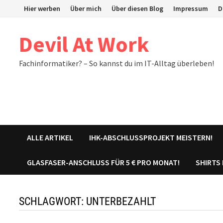
Zum
Hier werben
Über mich
Über diesen Blog
Impressum
D
Inhalt
springen
Devil At Work
Fachinformatiker? – So kannst du im IT-Alltag überleben!
ALLE ARTIKEL
IHK-ABSCHLUSSPROJEKT MEISTERN!
GLASFASER-ANSCHLUSS FÜR 5 € PRO MONAT!
SHIRTS
SCHLAGWORT:
UNTERBEZAHLT