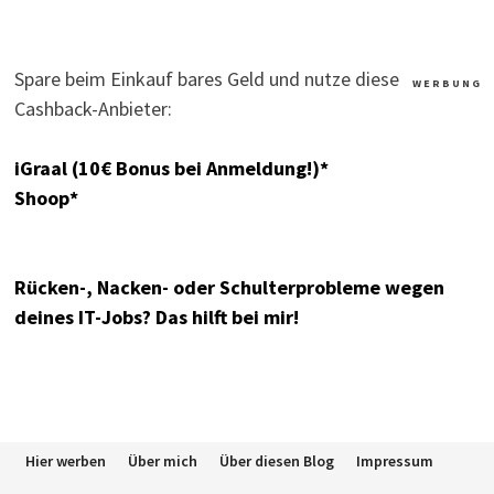
Spare beim Einkauf bares Geld und nutze diese
W E R B U N G
Cashback-Anbieter:
iGraal (10€ Bonus bei Anmeldung!)*
Shoop*
Rücken-, Nacken- oder Schulterprobleme wegen
deines IT-Jobs? Das hilft bei mir!
Hier werben
Über mich
Über diesen Blog
Impressum