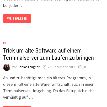
bei jeder …
TERMINALSERVER:
WEITERLESEN
STANDARDDRUCKER
ÄNDERT
SICH
BEI
ANMELDUNG
IT
Trick um alte Software auf einem
Terminalserver zum Laufen zu bringen
von
Tobias Langner
22. Dezember 2017
0
Ab und zu benötigt man ein älteres Programm, in
diesem Fall eine alte Warenwirtschaft, auch in einer
Terminalserver-Umgebung. Da das Setup sich nicht
vernünftig auf …