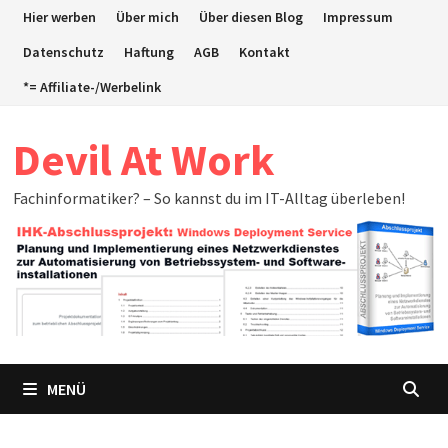
Zum
Hier werben
Über mich
Über diesen Blog
Impressum
Inhalt
Datenschutz
Haftung
AGB
Kontakt
springen
*= Affiliate-/Werbelink
Devil At Work
Fachinformatiker? – So kannst du im IT-Alltag überleben!
MENÜ