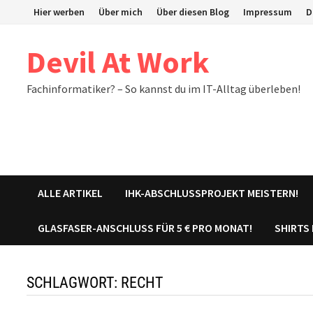
Zum
Hier werben
Über mich
Über diesen Blog
Impressum
D
Inhalt
springen
Devil At Work
Fachinformatiker? – So kannst du im IT-Alltag überleben!
ALLE ARTIKEL
IHK-ABSCHLUSSPROJEKT MEISTERN!
GLASFASER-ANSCHLUSS FÜR 5 € PRO MONAT!
SHIRTS
SCHLAGWORT:
RECHT