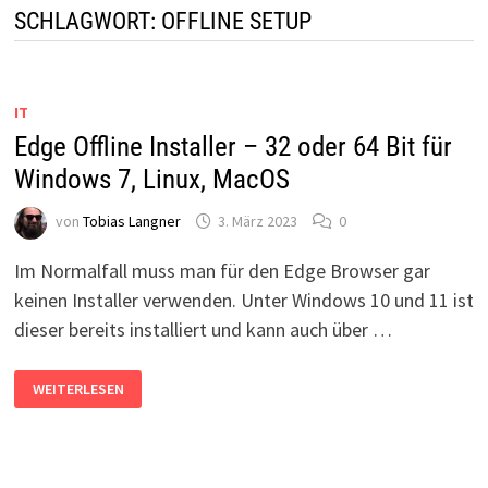
SCHLAGWORT:
OFFLINE SETUP
IT
Edge Offline Installer – 32 oder 64 Bit für
Windows 7, Linux, MacOS
von
Tobias Langner
3. März 2023
0
Im Normalfall muss man für den Edge Browser gar
keinen Installer verwenden. Unter Windows 10 und 11 ist
dieser bereits installiert und kann auch über …
EDGE
WEITERLESEN
OFFLINE
INSTALLER
–
32
ODER
64
BIT