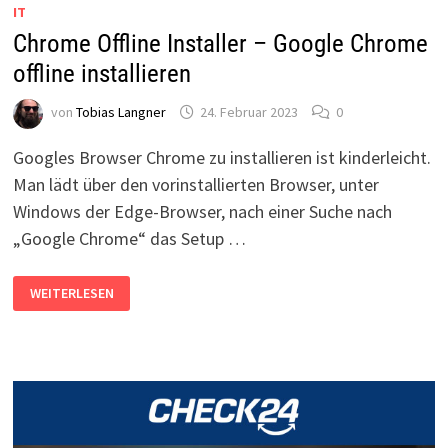
IT
FÜR
WINDOWS
Chrome Offline Installer – Google Chrome
7,
LINUX,
offline installieren
MACOS
von
Tobias Langner
24. Februar 2023
0
Googles Browser Chrome zu installieren ist kinderleicht.
Man lädt über den vorinstallierten Browser, unter
Windows der Edge-Browser, nach einer Suche nach
„Google Chrome“ das Setup …
CHROME
WEITERLESEN
OFFLINE
INSTALLER
–
GOOGLE
CHROME
OFFLINE
INSTALLIEREN