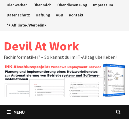
Zum
Hier werben
Über mich
Über diesen Blog
Impressum
Inhalt
Datenschutz
Haftung
AGB
Kontakt
springen
*= Affiliate-/Werbelink
Devil At Work
Fachinformatiker? – So kannst du im IT-Alltag überleben!
MENÜ