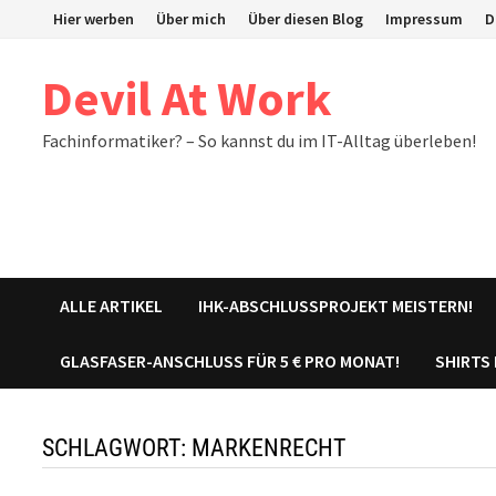
Zum
Hier werben
Über mich
Über diesen Blog
Impressum
D
Inhalt
springen
Devil At Work
Fachinformatiker? – So kannst du im IT-Alltag überleben!
ALLE ARTIKEL
IHK-ABSCHLUSSPROJEKT MEISTERN!
GLASFASER-ANSCHLUSS FÜR 5 € PRO MONAT!
SHIRTS
SCHLAGWORT:
MARKENRECHT