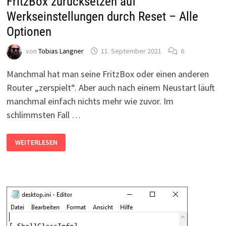
FritzBox zurücksetzen auf
Werkseinstellungen durch Reset – Alle
Optionen
von
Tobias Langner
11. September 2021
6
Manchmal hat man seine FritzBox oder einen anderen
Router „zerspielt“. Aber auch nach einem Neustart läuft
manchmal einfach nichts mehr wie zuvor. Im
schlimmsten Fall …
FRITZBOX
WEITERLESEN
ZURÜCKSETZEN
AUF
WERKSEINSTELLUNGEN
DURCH
RESET
–
ALLE
OPTIONEN