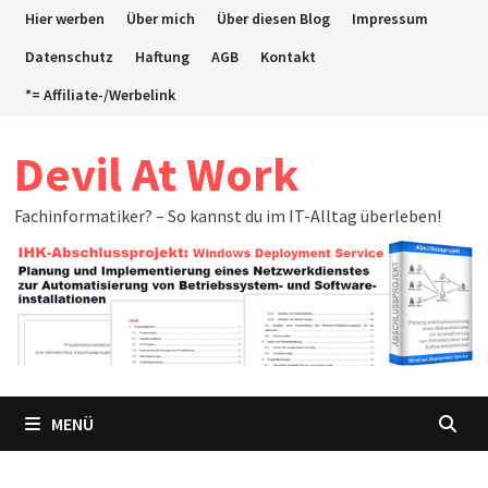
Zum
Hier werben
Über mich
Über diesen Blog
Impressum
Inhalt
Datenschutz
Haftung
AGB
Kontakt
springen
*= Affiliate-/Werbelink
Devil At Work
Fachinformatiker? – So kannst du im IT-Alltag überleben!
MENÜ