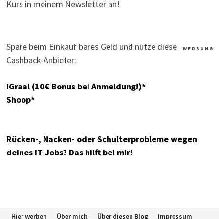
Kurs in meinem Newsletter an!
Spare beim Einkauf bares Geld und nutze diese
W E R B U N G
Cashback-Anbieter:
iGraal (10€ Bonus bei Anmeldung!)*
Shoop*
Rücken-, Nacken- oder Schulterprobleme wegen
deines IT-Jobs? Das hilft bei mir!
Hier werben
Über mich
Über diesen Blog
Impressum