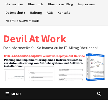
Zum
Hier werben
Über mich
Über diesen Blog
Impressum
Inhalt
Datenschutz
Haftung
AGB
Kontakt
springen
*= Affiliate-/Werbelink
Devil At Work
Fachinformatiker? – So kannst du im IT-Alltag überleben!
MENÜ