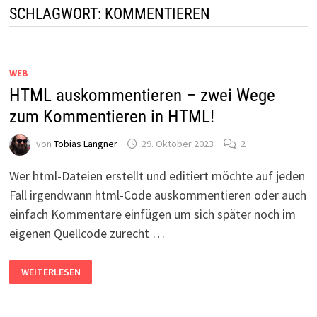
SCHLAGWORT:
KOMMENTIEREN
WEB
HTML auskommentieren – zwei Wege
zum Kommentieren in HTML!
von
Tobias Langner
29. Oktober 2023
2
Wer html-Dateien erstellt und editiert möchte auf jeden
Fall irgendwann html-Code auskommentieren oder auch
einfach Kommentare einfügen um sich später noch im
eigenen Quellcode zurecht …
HTML
WEITERLESEN
AUSKOMMENTIEREN
–
ZWEI
WEGE
ZUM