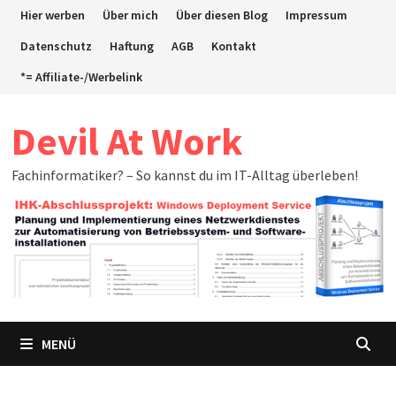
Zum
Hier werben
Über mich
Über diesen Blog
Impressum
Inhalt
Datenschutz
Haftung
AGB
Kontakt
springen
*= Affiliate-/Werbelink
Devil At Work
Fachinformatiker? – So kannst du im IT-Alltag überleben!
MENÜ