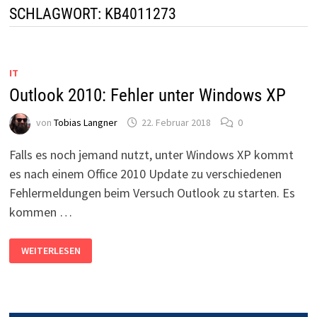
SCHLAGWORT:
KB4011273
IT
Outlook 2010: Fehler unter Windows XP
von
Tobias Langner
22. Februar 2018
0
Falls es noch jemand nutzt, unter Windows XP kommt
es nach einem Office 2010 Update zu verschiedenen
Fehlermeldungen beim Versuch Outlook zu starten. Es
kommen …
OUTLOOK
WEITERLESEN
2010:
FEHLER
UNTER
WINDOWS
XP