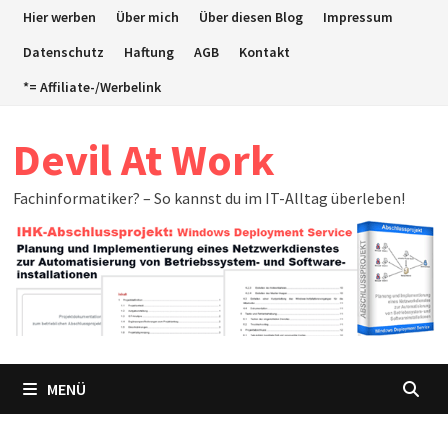
Zum
Hier werben
Über mich
Über diesen Blog
Impressum
Inhalt
Datenschutz
Haftung
AGB
Kontakt
springen
*= Affiliate-/Werbelink
Devil At Work
Fachinformatiker? – So kannst du im IT-Alltag überleben!
MENÜ