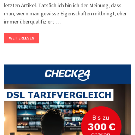
letzten Artikel. Tatsächlich bin ich der Meinung, dass
man, wenn man gewisse Eigenschaften mitbringt, eher
immer überqualifiziert …
ÜBERQUALIFIZIERT
WEITERLESEN
UND
UNTERBEZAHLT
IN
DER
IT-
BRANCHE?