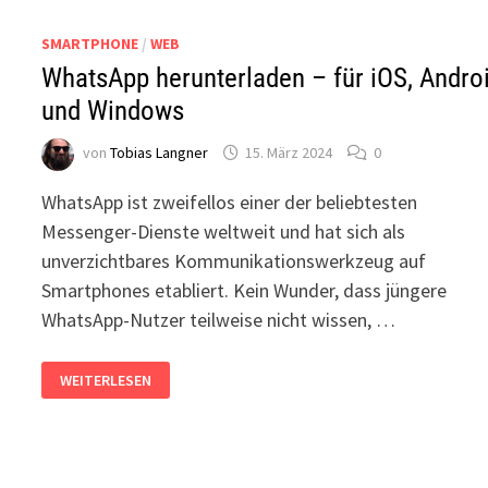
SMARTPHONE
/
WEB
WhatsApp herunterladen – für iOS, Andro
und Windows
von
Tobias Langner
15. März 2024
0
WhatsApp ist zweifellos einer der beliebtesten
Messenger-Dienste weltweit und hat sich als
unverzichtbares Kommunikationswerkzeug auf
Smartphones etabliert. Kein Wunder, dass jüngere
WhatsApp-Nutzer teilweise nicht wissen, …
WHATSAPP
WEITERLESEN
HERUNTERLADEN
–
FÜR
IOS,
ANDROID
UND
WINDOWS