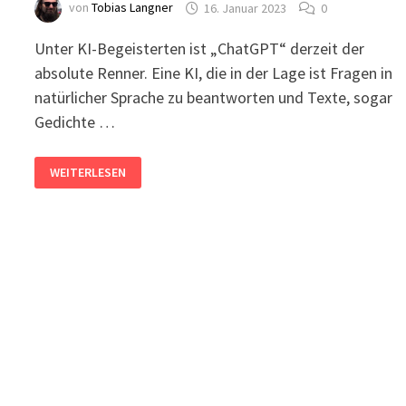
von
Tobias Langner
16. Januar 2023
0
Unter KI-Begeisterten ist „ChatGPT“ derzeit der
absolute Renner. Eine KI, die in der Lage ist Fragen in
natürlicher Sprache zu beantworten und Texte, sogar
Gedichte …
CHATGPT
WEITERLESEN
ALS
APP
UNTER
ANDROID
ODER
IOS?