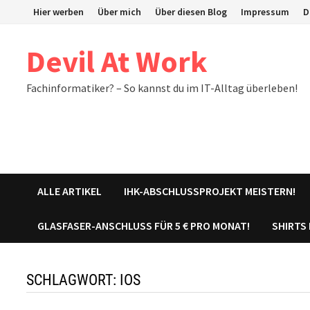
Zum
Hier werben
Über mich
Über diesen Blog
Impressum
D
Inhalt
springen
Devil At Work
Fachinformatiker? – So kannst du im IT-Alltag überleben!
ALLE ARTIKEL
IHK-ABSCHLUSSPROJEKT MEISTERN!
GLASFASER-ANSCHLUSS FÜR 5 € PRO MONAT!
SHIRTS
SCHLAGWORT:
IOS