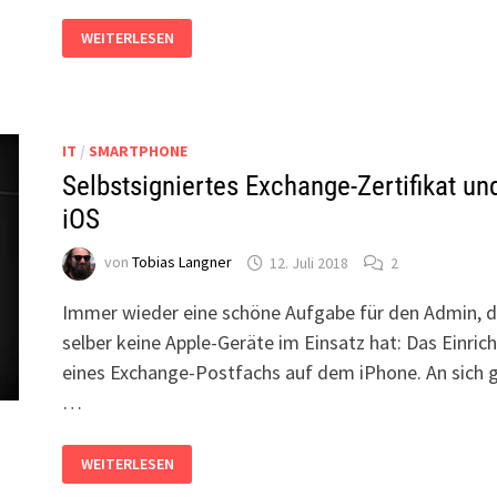
QUELLCODE
WEITERLESEN
ANZEIGEN
AUF
HANDY:
WEBSEITEN-
CODE
ÜBERALL
ANZEIGEN!
IT
/
SMARTPHONE
Selbstsigniertes Exchange-Zertifikat un
iOS
von
Tobias Langner
12. Juli 2018
2
Immer wieder eine schöne Aufgabe für den Admin, d
selber keine Apple-Geräte im Einsatz hat: Das Einric
eines Exchange-Postfachs auf dem iPhone. An sich 
…
SELBSTSIGNIERTES
WEITERLESEN
EXCHANGE-
ZERTIFIKAT