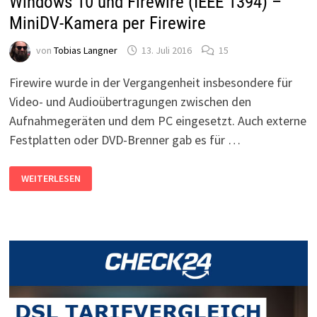
Windows 10 und Firewire (IEEE 1394) –
MiniDV-Kamera per Firewire
von
Tobias Langner
13. Juli 2016
15
Firewire wurde in der Vergangenheit insbesondere für
Video- und Audioübertragungen zwischen den
Aufnahmegeräten und dem PC eingesetzt. Auch externe
Festplatten oder DVD-Brenner gab es für …
WINDOWS
WEITERLESEN
10
UND
FIREWIRE
(IEEE
1394)
–
MINIDV-
KAMERA
PER
FIREWIRE