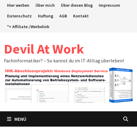
Zum
Hier werben
Über mich
Über diesen Blog
Impressum
Inhalt
Datenschutz
Haftung
AGB
Kontakt
springen
*= Affiliate-/Werbelink
Devil At Work
Fachinformatiker? – So kannst du im IT-Alltag überleben!
MENÜ