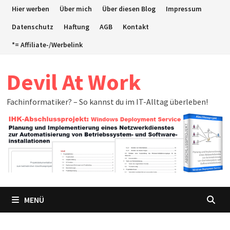
Zum
Hier werben
Über mich
Über diesen Blog
Impressum
Inhalt
Datenschutz
Haftung
AGB
Kontakt
springen
*= Affiliate-/Werbelink
Devil At Work
Fachinformatiker? – So kannst du im IT-Alltag überleben!
MENÜ