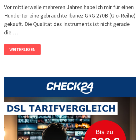
Vor mittlerweile mehreren Jahren habe ich mir für einen
Hunderter eine gebrauchte Ibanez GRG 270B (Gio-Reihe)
gekauft. Die Qualität des Instruments ist nicht gerade
die …
E-
WEITERLESEN
GITARREN-
REPARATUR:
WENN
SICH
DIE
KABEL
VERABSCHIEDEN