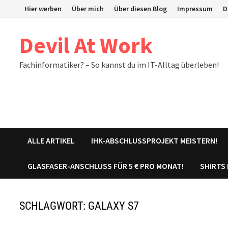
Zum
Hier werben
Über mich
Über diesen Blog
Impressum
D
Inhalt
springen
Devil At Work
Fachinformatiker? – So kannst du im IT-Alltag überleben!
ALLE ARTIKEL
IHK-ABSCHLUSSPROJEKT MEISTERN!
GLASFASER-ANSCHLUSS FÜR 5 € PRO MONAT!
SHIRTS
SCHLAGWORT:
GALAXY S7