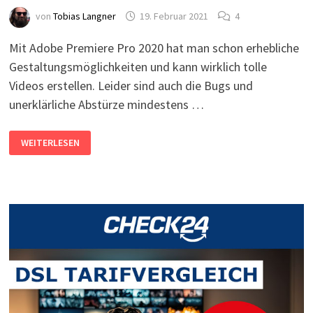
von
Tobias Langner
19. Februar 2021
4
Mit Adobe Premiere Pro 2020 hat man schon erhebliche
Gestaltungsmöglichkeiten und kann wirklich tolle
Videos erstellen. Leider sind auch die Bugs und
unerklärliche Abstürze mindestens …
ADOBE
WEITERLESEN
PREMIERE
UND
DIE
AUSLAGERUNGSDATEI:
FEHLER
BEIM
KOMPILIEREN
DES
FILMS