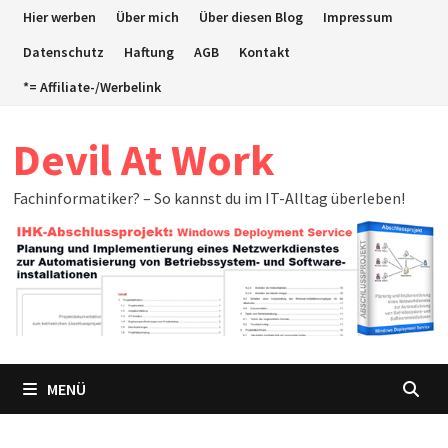
Zum
Hier werben
Über mich
Über diesen Blog
Impressum
Inhalt
Datenschutz
Haftung
AGB
Kontakt
springen
*= Affiliate-/Werbelink
Devil At Work
Fachinformatiker? – So kannst du im IT-Alltag überleben!
MENÜ