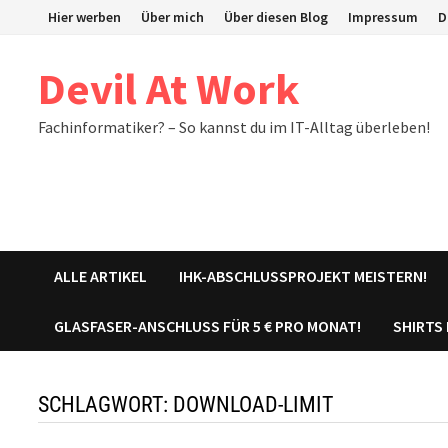
Zum
Hier werben
Über mich
Über diesen Blog
Impressum
D
Inhalt
springen
Devil At Work
Fachinformatiker? – So kannst du im IT-Alltag überleben!
ALLE ARTIKEL
IHK-ABSCHLUSSPROJEKT MEISTERN!
GLASFASER-ANSCHLUSS FÜR 5 € PRO MONAT!
SHIRTS
SCHLAGWORT:
DOWNLOAD-LIMIT