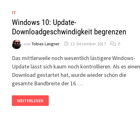
IT
Windows 10: Update-
Downloadgeschwindigkeit begrenzen
von
Tobias Langner
13. Dezember 2017
0
Das mittlerweile noch wesentlich lästigere Windows-
Update lässt sich kaum noch kontrollieren. Als es eine
Download gestartet hat, wurde wieder schön die
gesamte Bandbreite der 16 …
WINDOWS
WEITERLESEN
10:
UPDATE-
DOWNLOADGESCHWINDIGKEIT
BEGRENZEN