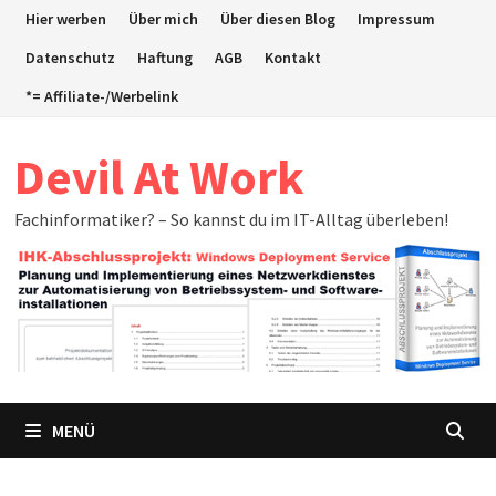
Zum
Hier werben
Über mich
Über diesen Blog
Impressum
Inhalt
Datenschutz
Haftung
AGB
Kontakt
springen
*= Affiliate-/Werbelink
Devil At Work
Fachinformatiker? – So kannst du im IT-Alltag überleben!
MENÜ