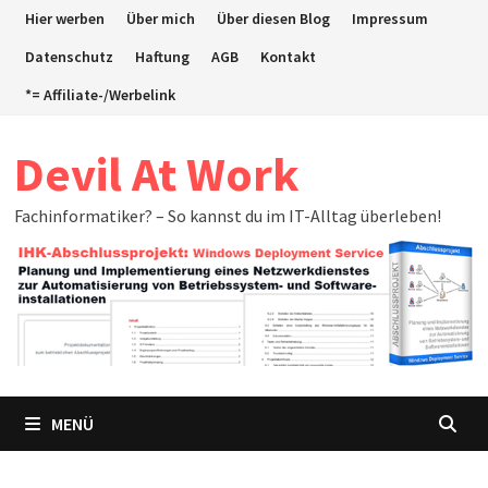
Zum
Hier werben
Über mich
Über diesen Blog
Impressum
Inhalt
Datenschutz
Haftung
AGB
Kontakt
springen
*= Affiliate-/Werbelink
Devil At Work
Fachinformatiker? – So kannst du im IT-Alltag überleben!
MENÜ