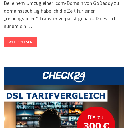
Bei einem Umzug einer .com-Domain von GoDaddy zu
domainssaubillig habe ich die Zeit für einen
„reibungslosen“ Transfer verpasst gehabt. Da es sich
nur um ein …
ÄNDERUNG
WEITERLESEN
VON
NAMESERVERN
WIRD
NICHT
ÜBERNOMMEN