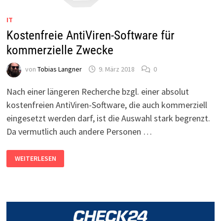
IT
Kostenfreie AntiViren-Software für
kommerzielle Zwecke
von
Tobias Langner
9. März 2018
0
Nach einer längeren Recherche bzgl. einer absolut
kostenfreien AntiViren-Software, die auch kommerziell
eingesetzt werden darf, ist die Auswahl stark begrenzt.
Da vermutlich auch andere Personen …
KOSTENFREIE
WEITERLESEN
ANTIVIREN-
SOFTWARE
FÜR
KOMMERZIELLE
ZWECKE