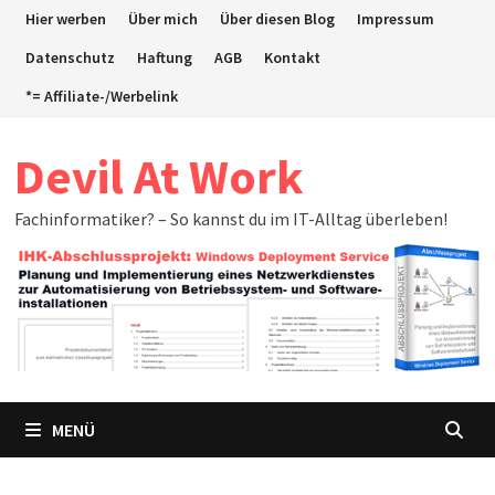
Zum
Hier werben
Über mich
Über diesen Blog
Impressum
Inhalt
Datenschutz
Haftung
AGB
Kontakt
springen
*= Affiliate-/Werbelink
Devil At Work
Fachinformatiker? – So kannst du im IT-Alltag überleben!
MENÜ