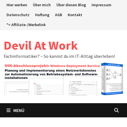
Zum
Hier werben
Über mich
Über diesen Blog
Impressum
Inhalt
Datenschutz
Haftung
AGB
Kontakt
springen
*= Affiliate-/Werbelink
Devil At Work
Fachinformatiker? – So kannst du im IT-Alltag überleben!
MENÜ