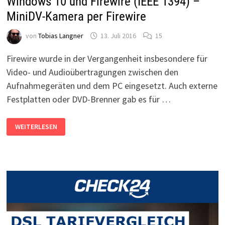
Windows 10 und Firewire (IEEE 1394) –
MiniDV-Kamera per Firewire
von
Tobias Langner
13. Juli 2016
15
Firewire wurde in der Vergangenheit insbesondere für
Video- und Audioübertragungen zwischen den
Aufnahmegeräten und dem PC eingesetzt. Auch externe
Festplatten oder DVD-Brenner gab es für …
WINDOWS
WEITERLESEN
10
UND
FIREWIRE
(IEEE
1394)
–
MINIDV-
KAMERA
PER
FIREWIRE