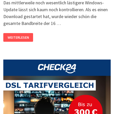
Das mittlerweile noch wesentlich lästigere Windows-
Update lässt sich kaum noch kontrollieren. Als es einen
Download gestartet hat, wurde wieder schön die
gesamte Bandbreite der 16 …
WINDOWS
WEITERLESEN
10:
UPDATE-
DOWNLOADGESCHWINDIGKEIT
BEGRENZEN