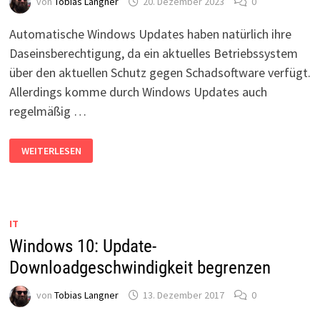
von
Tobias Langner
20. Dezember 2023
0
Automatische Windows Updates haben natürlich ihre
Daseinsberechtigung, da ein aktuelles Betriebssystem
über den aktuellen Schutz gegen Schadsoftware verfügt.
Allerdings komme durch Windows Updates auch
regelmäßig …
AUTOMATISCHE
WEITERLESEN
WINDOWS
UPDATES
DEAKTIVIEREN
IN
WINDOWS
10
+
IT
11
Windows 10: Update-
Downloadgeschwindigkeit begrenzen
von
Tobias Langner
13. Dezember 2017
0