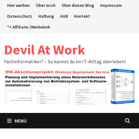
Zum
Hier werben
Über mich
Über diesen Blog
Impressum
Inhalt
Datenschutz
Haftung
AGB
Kontakt
springen
*= Affiliate-/Werbelink
Devil At Work
Fachinformatiker? – So kannst du im IT-Alltag überleben!
MENÜ