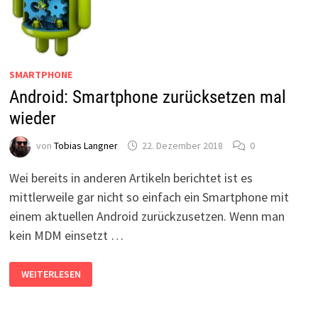
SMARTPHONE
Android: Smartphone zurücksetzen mal
wieder
von
Tobias Langner
22. Dezember 2018
0
Wei bereits in anderen Artikeln berichtet ist es
mittlerweile gar nicht so einfach ein Smartphone mit
einem aktuellen Android zurückzusetzen. Wenn man
kein MDM einsetzt …
ANDROID:
WEITERLESEN
SMARTPHONE
ZURÜCKSETZEN
MAL
WIEDER