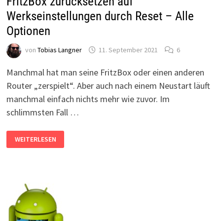
FritzBox zurücksetzen auf
Werkseinstellungen durch Reset – Alle
Optionen
von
Tobias Langner
11. September 2021
6
Manchmal hat man seine FritzBox oder einen anderen
Router „zerspielt“. Aber auch nach einem Neustart läuft
manchmal einfach nichts mehr wie zuvor. Im
schlimmsten Fall …
FRITZBOX
WEITERLESEN
ZURÜCKSETZEN
AUF
WERKSEINSTELLUNGEN
DURCH
RESET
–
ALLE
OPTIONEN