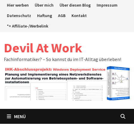
Zum
Hier werben
Über mich
Über diesen Blog
Impressum
Inhalt
Datenschutz
Haftung
AGB
Kontakt
springen
*= Affiliate-/Werbelink
Devil At Work
Fachinformatiker? – So kannst du im IT-Alltag überleben!
MENÜ