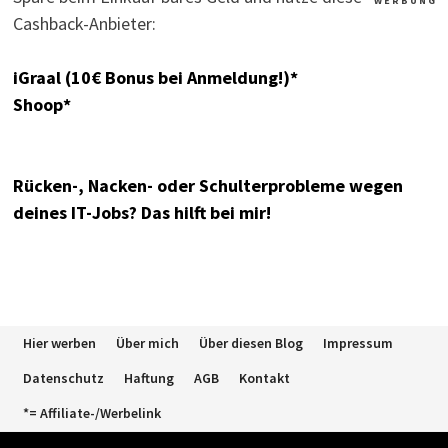
W E R B U N G
Cashback-Anbieter:
iGraal (10€ Bonus bei Anmeldung!)*
Shoop*
Rücken-, Nacken- oder Schulterprobleme wegen
deines IT-Jobs? Das hilft bei mir!
Hier werben
Über mich
Über diesen Blog
Impressum
Datenschutz
Haftung
AGB
Kontakt
*= Affiliate-/Werbelink