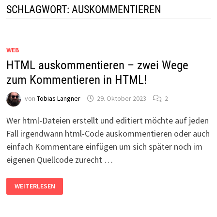
SCHLAGWORT:
AUSKOMMENTIEREN
WEB
HTML auskommentieren – zwei Wege
zum Kommentieren in HTML!
von
Tobias Langner
29. Oktober 2023
2
Wer html-Dateien erstellt und editiert möchte auf jeden
Fall irgendwann html-Code auskommentieren oder auch
einfach Kommentare einfügen um sich später noch im
eigenen Quellcode zurecht …
HTML
WEITERLESEN
AUSKOMMENTIEREN
–
ZWEI
WEGE
ZUM