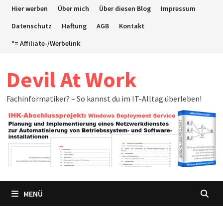
Zum
Hier werben
Über mich
Über diesen Blog
Impressum
Inhalt
Datenschutz
Haftung
AGB
Kontakt
springen
*= Affiliate-/Werbelink
Devil At Work
Fachinformatiker? – So kannst du im IT-Alltag überleben!
MENÜ