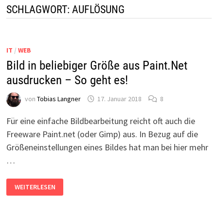
SCHLAGWORT:
AUFLÖSUNG
IT
/
WEB
Bild in beliebiger Größe aus Paint.Net
ausdrucken – So geht es!
von
Tobias Langner
17. Januar 2018
8
Für eine einfache Bildbearbeitung reicht oft auch die
Freeware Paint.net (oder Gimp) aus. In Bezug auf die
Größeneinstellungen eines Bildes hat man bei hier mehr
…
BILD
WEITERLESEN
IN
BELIEBIGER
GRÖSSE A
US P
AINT.NET A