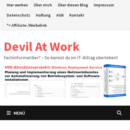
Zum
Hier werben
Über mich
Über diesen Blog
Impressum
Inhalt
Datenschutz
Haftung
AGB
Kontakt
springen
*= Affiliate-/Werbelink
Devil At Work
Fachinformatiker? – So kannst du im IT-Alltag überleben!
MENÜ