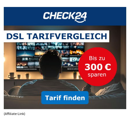
USDRUCKEN –
S
O G
EHT E
S!
(Affiliate-Link)