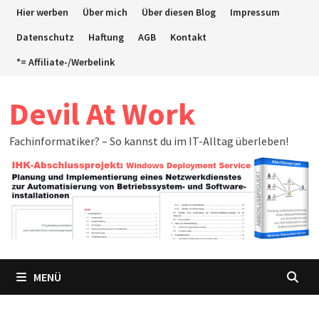
Zum
Hier werben
Über mich
Über diesen Blog
Impressum
Inhalt
Datenschutz
Haftung
AGB
Kontakt
springen
*= Affiliate-/Werbelink
Devil At Work
Fachinformatiker? – So kannst du im IT-Alltag überleben!
MENÜ