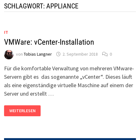
SCHLAGWORT:
APPLIANCE
IT
VMWare: vCenter-Installation
von
Tobias Langner
2. September 2018
0
Für die komfortable Verwaltung von mehreren VMware-
Servern gibt es das sogenannte „vCenter“. Dieses läuft
als eine eigenständige virtuelle Maschine auf einem der
Server und erstellt …
VMWARE:
WEITERLESEN
VCENTER-
INSTALLATION