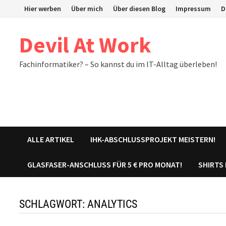
Zum
Hier werben
Über mich
Über diesen Blog
Impressum
D
Inhalt
springen
Devil At Work
Fachinformatiker? – So kannst du im IT-Alltag überleben!
ALLE ARTIKEL
IHK-ABSCHLUSSPROJEKT MEISTERN!
GLASFASER-ANSCHLUSS FÜR 5 € PRO MONAT!
SHIRTS
SCHLAGWORT:
ANALYTICS