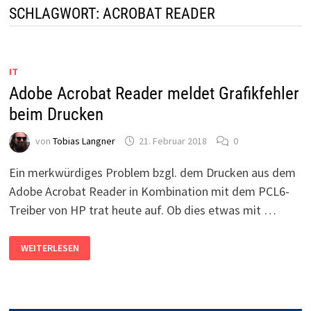
SCHLAGWORT:
ACROBAT READER
IT
Adobe Acrobat Reader meldet Grafikfehler
beim Drucken
von
Tobias Langner
21. Februar 2018
0
Ein merkwürdiges Problem bzgl. dem Drucken aus dem
Adobe Acrobat Reader in Kombination mit dem PCL6-
Treiber von HP trat heute auf. Ob dies etwas mit …
ADOBE
WEITERLESEN
ACROBAT
READER
MELDET
GRAFIKFEHLER
BEIM
DRUCKEN