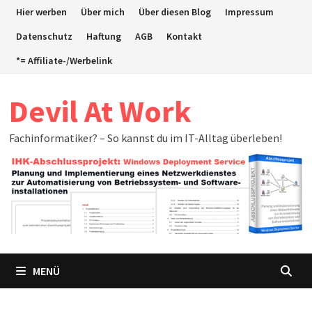
Zum
Hier werben
Über mich
Über diesen Blog
Impressum
Inhalt
Datenschutz
Haftung
AGB
Kontakt
springen
*= Affiliate-/Werbelink
Devil At Work
Fachinformatiker? – So kannst du im IT-Alltag überleben!
MENÜ