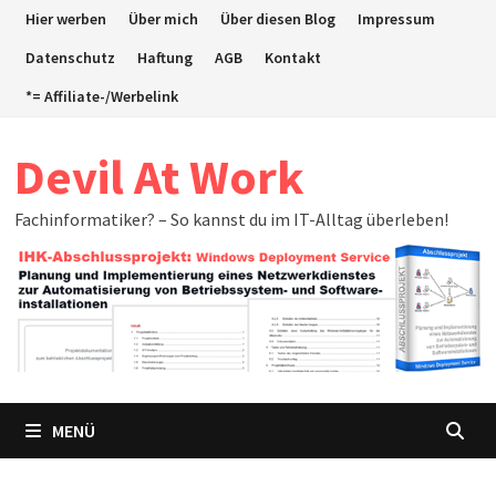
Zum
Hier werben
Über mich
Über diesen Blog
Impressum
Inhalt
Datenschutz
Haftung
AGB
Kontakt
springen
*= Affiliate-/Werbelink
Devil At Work
Fachinformatiker? – So kannst du im IT-Alltag überleben!
MENÜ