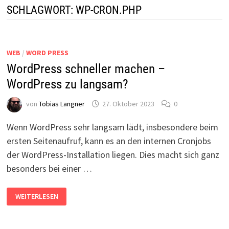
SCHLAGWORT:
WP-CRON.PHP
WEB
/
WORD PRESS
WordPress schneller machen –
WordPress zu langsam?
von
Tobias Langner
27. Oktober 2023
0
Wenn WordPress sehr langsam lädt, insbesondere beim
ersten Seitenaufruf, kann es an den internen Cronjobs
der WordPress-Installation liegen. Dies macht sich ganz
besonders bei einer …
WORDPRESS
WEITERLESEN
SCHNELLER
MACHEN
–
WORDPRESS
ZU