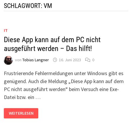
SCHLAGWORT:
VM
IT
Diese App kann auf dem PC nicht
ausgeführt werden – Das hilft!
von
Tobias Langner
16. Juni 2023
0
Frustrierende Fehlermeldungen unter Windows gibt es
genügend. Auch die Meldung „Diese App kann auf dem
PC nicht ausgeführt werden“ beim Versuch eine Exe-
Datei bzw. ein …
DIESE
WEITERLESEN
APP
KANN
AUF
DEM
PC