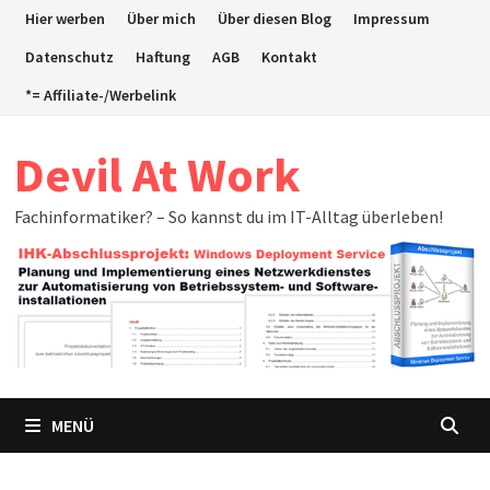
Zum
Hier werben
Über mich
Über diesen Blog
Impressum
Inhalt
Datenschutz
Haftung
AGB
Kontakt
springen
*= Affiliate-/Werbelink
Devil At Work
Fachinformatiker? – So kannst du im IT-Alltag überleben!
MENÜ