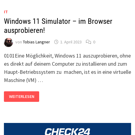
NICHT
AUSGEFÜHRT
IT
WERDEN
–
Windows 11 Simulator – im Browser
DAS
HILFT!
ausprobieren!
von
Tobias Langner
1. April 2023
0
0101Eine Möglichkeit, Windows 11 auszuprobieren, ohne
es direkt auf deinem Computer zu installieren und zum
Haupt-Betriebssystem zu machen, ist es in eine virtuelle
Maschine (VM) …
WINDOWS
WEITERLESEN
11
SIMULATOR
–
IM
BROWSER
AUSPROBIEREN!