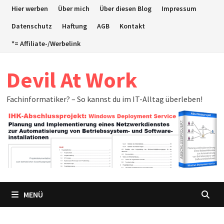
Zum
Hier werben
Über mich
Über diesen Blog
Impressum
Inhalt
Datenschutz
Haftung
AGB
Kontakt
springen
*= Affiliate-/Werbelink
Devil At Work
Fachinformatiker? – So kannst du im IT-Alltag überleben!
MENÜ