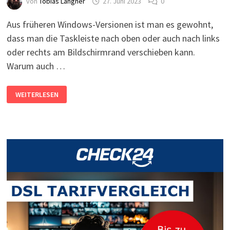
von
Tobias Langner
27. Juni 2023
0
Aus früheren Windows-Versionen ist man es gewohnt,
dass man die Taskleiste nach oben oder auch nach links
oder rechts am Bildschirmrand verschieben kann.
Warum auch …
WINDOWS
WEITERLESEN
11:
TASKLEISTE
NACH
OBEN,
RECHTS
ODER
LINKS
VERSCHIEBEN