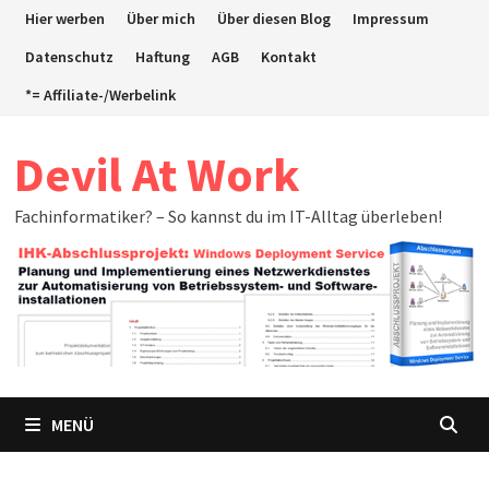
Zum
Hier werben
Über mich
Über diesen Blog
Impressum
Inhalt
Datenschutz
Haftung
AGB
Kontakt
springen
*= Affiliate-/Werbelink
Devil At Work
Fachinformatiker? – So kannst du im IT-Alltag überleben!
MENÜ