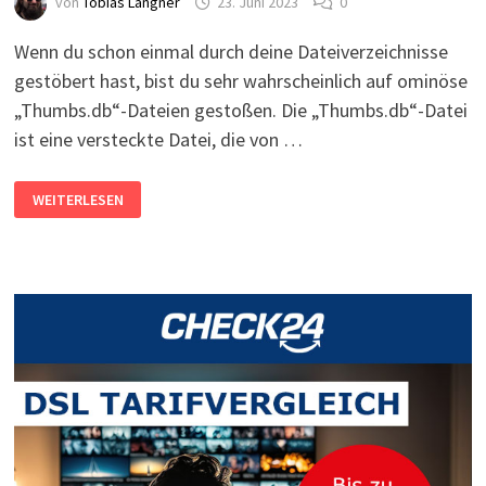
von
Tobias Langner
23. Juni 2023
0
Wenn du schon einmal durch deine Dateiverzeichnisse
gestöbert hast, bist du sehr wahrscheinlich auf ominöse
„Thumbs.db“-Dateien gestoßen. Die „Thumbs.db“-Datei
ist eine versteckte Datei, die von …
THUMBS
WEITERLESEN
DB
LÄSST
SICH
NICHT
LÖSCHEN
–
SO
LÖSCHT
MAN
DIE
THUMBS.DB