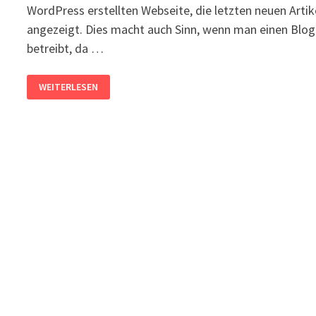
WordPress erstellten Webseite, die letzten neuen Artik
angezeigt. Dies macht auch Sinn, wenn man einen Blog
betreibt, da …
WORDPRESS:
WEITERLESEN
STARTSEITE
FESTLEGEN
UND
ÄNDERN