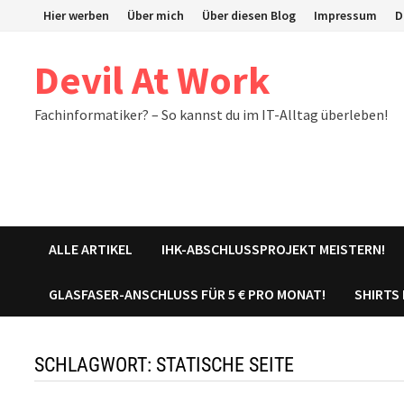
Zum
Hier werben
Über mich
Über diesen Blog
Impressum
D
Inhalt
springen
Devil At Work
Fachinformatiker? – So kannst du im IT-Alltag überleben!
ALLE ARTIKEL
IHK-ABSCHLUSSPROJEKT MEISTERN!
GLASFASER-ANSCHLUSS FÜR 5 € PRO MONAT!
SHIRTS
SCHLAGWORT:
STATISCHE SEITE