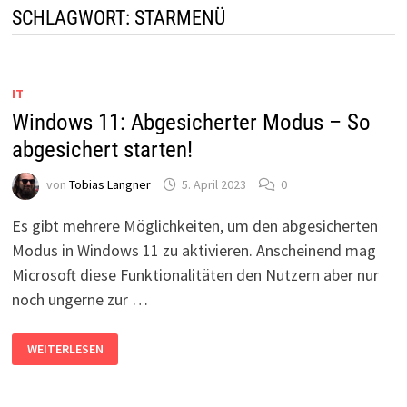
SCHLAGWORT:
STARMENÜ
IT
Windows 11: Abgesicherter Modus – So
abgesichert starten!
von
Tobias Langner
5. April 2023
0
Es gibt mehrere Möglichkeiten, um den abgesicherten
Modus in Windows 11 zu aktivieren. Anscheinend mag
Microsoft diese Funktionalitäten den Nutzern aber nur
noch ungerne zur …
WINDOWS
WEITERLESEN
11:
ABGESICHERTER
MODUS
–
SO