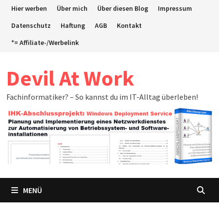
Zum
Hier werben
Über mich
Über diesen Blog
Impressum
Inhalt
Datenschutz
Haftung
AGB
Kontakt
springen
*= Affiliate-/Werbelink
Devil At Work
Fachinformatiker? – So kannst du im IT-Alltag überleben!
MENÜ