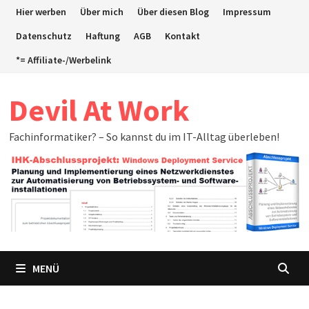
Zum
Hier werben
Über mich
Über diesen Blog
Impressum
Inhalt
Datenschutz
Haftung
AGB
Kontakt
springen
*= Affiliate-/Werbelink
Devil At Work
Fachinformatiker? – So kannst du im IT-Alltag überleben!
MENÜ