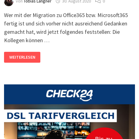
von
Tobias Langner
30. August 2020
0
Wer mit der Migration zu Office365 bzw. Microsoft365
fertig ist und sich vorher nicht ausreichend Gedanken
gemacht hat, wird jetzt folgendes feststellen: Die
Kollegen können …
E-
WEITERLESEN
MAILS
SENDEN
VON
DRUCKERN,
MULTIFUNKTIONSGERÄTEN,
SERVERN,
SKRIPTEN
AUS
MICROSOFT365/OFFICE365