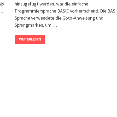
ls
hinzugefügt wurden, war die einfache
 …
Programmiersprache BASIC vorherrschend. Die BASI
Sprache verwendete die Goto-Anweisung und
Sprungmarken, um …
GOTO
WEITERLESEN
IN
C#,
PYTHON,
PHP,
EXCEL
VBA,
BASH,
POWERSHELL
NUTZEN?