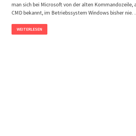
man sich bei Microsoft von der alten Kommandozeile, a
CMD bekannt, im Betriebssystem Windows bisher nie.
WINDOWS
WEITERLESEN
TERMINAL
–
EIN
FENSTER
FÜR
CMD-
LINE
UND
POWERSHELL