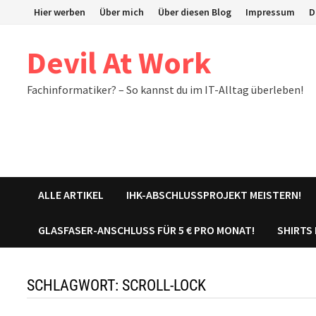
Zum
Hier werben
Über mich
Über diesen Blog
Impressum
D
Inhalt
springen
Devil At Work
Fachinformatiker? – So kannst du im IT-Alltag überleben!
ALLE ARTIKEL
IHK-ABSCHLUSSPROJEKT MEISTERN!
GLASFASER-ANSCHLUSS FÜR 5 € PRO MONAT!
SHIRTS
SCHLAGWORT:
SCROLL-LOCK