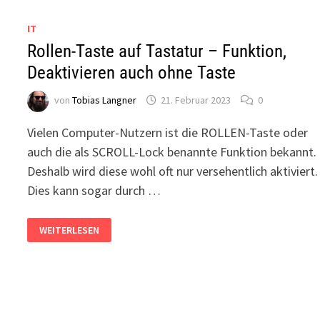
IT
Rollen-Taste auf Tastatur – Funktion,
Deaktivieren auch ohne Taste
von
Tobias Langner
21. Februar 2023
0
Vielen Computer-Nutzern ist die ROLLEN-Taste oder
auch die als SCROLL-Lock benannte Funktion bekannt.
Deshalb wird diese wohl oft nur versehentlich aktiviert.
Dies kann sogar durch …
ROLLEN-
WEITERLESEN
TASTE
AUF
TASTATUR
–
FUNKTION,
DEAKTIVIEREN
AUCH
OHNE
TASTE