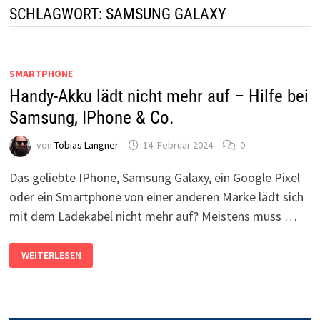
SCHLAGWORT:
SAMSUNG GALAXY
SMARTPHONE
Handy-Akku lädt nicht mehr auf – Hilfe bei
Samsung, IPhone & Co.
von
Tobias Langner
14. Februar 2024
0
Das geliebte IPhone, Samsung Galaxy, ein Google Pixel
oder ein Smartphone von einer anderen Marke lädt sich
mit dem Ladekabel nicht mehr auf? Meistens muss …
HANDY-
WEITERLESEN
AKKU
LÄDT
NICHT
MEHR
AUF
–
HILFE