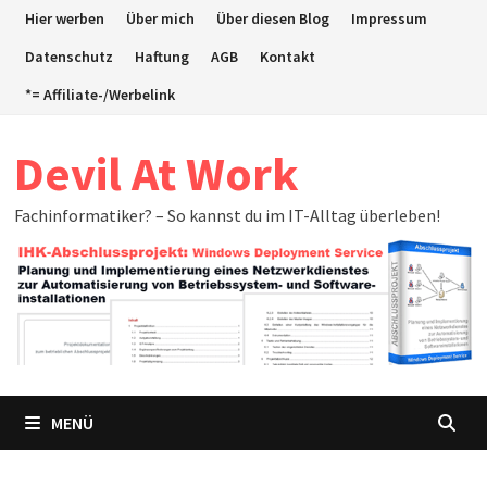
Zum
Hier werben
Über mich
Über diesen Blog
Impressum
Inhalt
Datenschutz
Haftung
AGB
Kontakt
springen
*= Affiliate-/Werbelink
Devil At Work
Fachinformatiker? – So kannst du im IT-Alltag überleben!
MENÜ