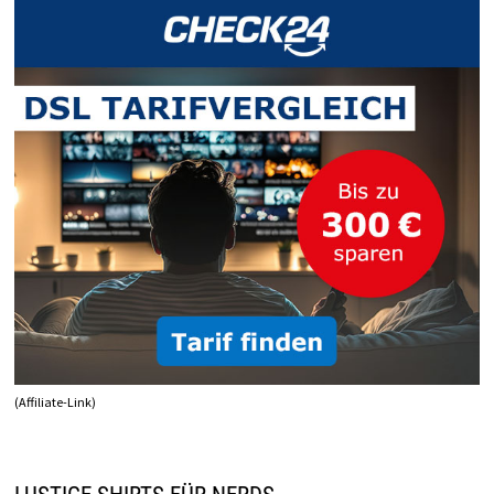
BEI
SAMSUNG,
IPHONE
&
CO.
(Affiliate-Link)