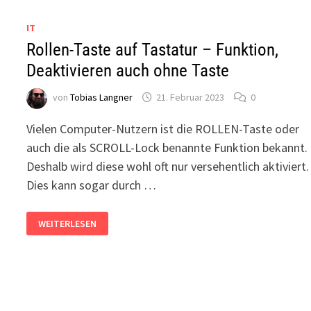
IT
Rollen-Taste auf Tastatur – Funktion,
Deaktivieren auch ohne Taste
von
Tobias Langner
21. Februar 2023
0
Vielen Computer-Nutzern ist die ROLLEN-Taste oder
auch die als SCROLL-Lock benannte Funktion bekannt.
Deshalb wird diese wohl oft nur versehentlich aktiviert.
Dies kann sogar durch …
ROLLEN-
WEITERLESEN
TASTE
AUF
TASTATUR
–
FUNKTION,
DEAKTIVIEREN
AUCH
OHNE
TASTE