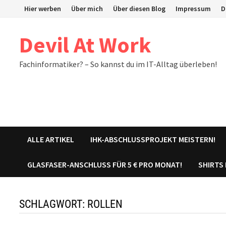
Zum
Hier werben
Über mich
Über diesen Blog
Impressum
D
Inhalt
springen
Devil At Work
Fachinformatiker? – So kannst du im IT-Alltag überleben!
ALLE ARTIKEL
IHK-ABSCHLUSSPROJEKT MEISTERN!
GLASFASER-ANSCHLUSS FÜR 5 € PRO MONAT!
SHIRTS
SCHLAGWORT:
ROLLEN