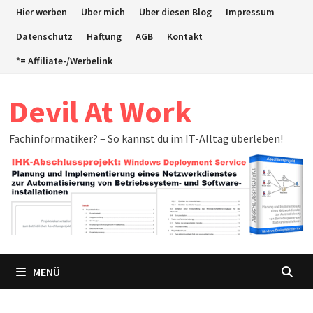
Zum
Hier werben
Über mich
Über diesen Blog
Impressum
Inhalt
Datenschutz
Haftung
AGB
Kontakt
springen
*= Affiliate-/Werbelink
Devil At Work
Fachinformatiker? – So kannst du im IT-Alltag überleben!
MENÜ