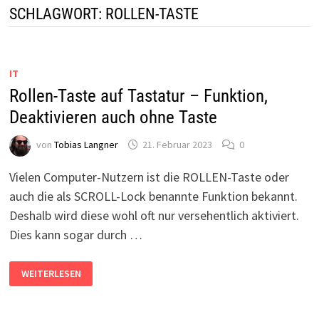
SCHLAGWORT:
ROLLEN-TASTE
IT
Rollen-Taste auf Tastatur – Funktion,
Deaktivieren auch ohne Taste
von
Tobias Langner
21. Februar 2023
0
Vielen Computer-Nutzern ist die ROLLEN-Taste oder
auch die als SCROLL-Lock benannte Funktion bekannt.
Deshalb wird diese wohl oft nur versehentlich aktiviert.
Dies kann sogar durch …
ROLLEN-
WEITERLESEN
TASTE
AUF
TASTATUR
–
FUNKTION,