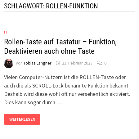
SCHLAGWORT:
ROLLEN-FUNKTION
IT
Rollen-Taste auf Tastatur – Funktion,
Deaktivieren auch ohne Taste
von
Tobias Langner
21. Februar 2023
0
Vielen Computer-Nutzern ist die ROLLEN-Taste oder
auch die als SCROLL-Lock benannte Funktion bekannt.
Deshalb wird diese wohl oft nur versehentlich aktiviert.
Dies kann sogar durch …
ROLLEN-
WEITERLESEN
TASTE
AUF
TASTATUR
–
FUNKTION,