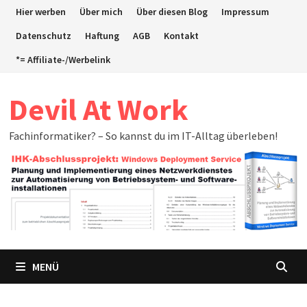
Zum
Hier werben
Über mich
Über diesen Blog
Impressum
Inhalt
Datenschutz
Haftung
AGB
Kontakt
springen
*= Affiliate-/Werbelink
Devil At Work
Fachinformatiker? – So kannst du im IT-Alltag überleben!
MENÜ