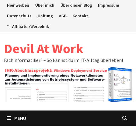
Zum
Hier werben
Über mich
Über diesen Blog
Impressum
Inhalt
Datenschutz
Haftung
AGB
Kontakt
springen
*= Affiliate-/Werbelink
Devil At Work
Fachinformatiker? – So kannst du im IT-Alltag überleben!
MENÜ