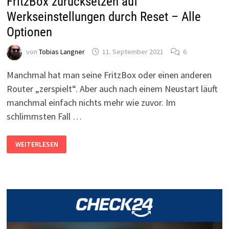
FritzBox zurücksetzen auf
Werkseinstellungen durch Reset – Alle
Optionen
von
Tobias Langner
11. September 2021
6
Manchmal hat man seine FritzBox oder einen anderen
Router „zerspielt“. Aber auch nach einem Neustart läuft
manchmal einfach nichts mehr wie zuvor. Im
schlimmsten Fall …
FRITZBOX
WEITERLESEN
ZURÜCKSETZEN
AUF
WERKSEINSTELLUNGEN
DURCH
RESET
–
ALLE
OPTIONEN