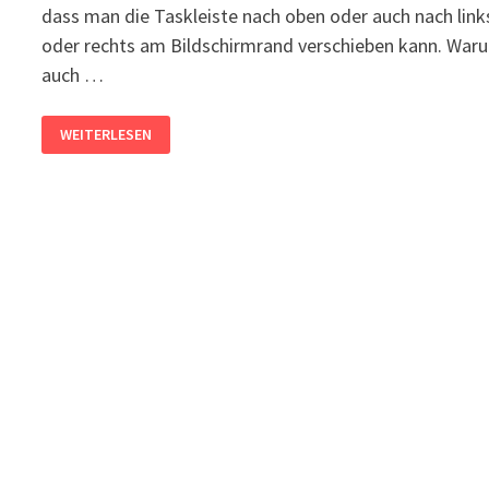
dass man die Taskleiste nach oben oder auch nach link
oder rechts am Bildschirmrand verschieben kann. War
auch …
WINDOWS
WEITERLESEN
11:
TASKLEISTE
NACH
OBEN,
RECHTS
ODER
LINKS
VERSCHIEBEN