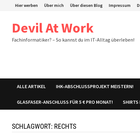
Zum
Hier werben
Über mich
Über diesen Blog
Impressum
D
Inhalt
springen
Devil At Work
Fachinformatiker? – So kannst du im IT-Alltag überleben!
ALLE ARTIKEL
IHK-ABSCHLUSSPROJEKT MEISTERN!
GLASFASER-ANSCHLUSS FÜR 5 € PRO MONAT!
SHIRTS
SCHLAGWORT:
RECHTS